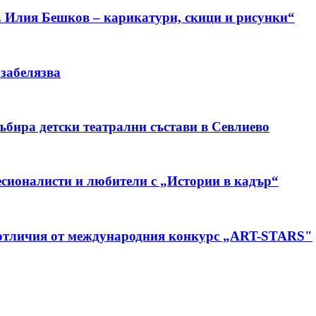
. Илия Бешков – карикатури, скици и рисунки“
 забелязва
бира детски театрални състави в Севлиево
сионалисти и любители с „Истории в кадър“
 отличия от международния конкурс „ART-STARS"