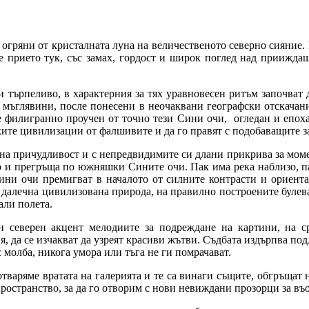
 огряни от кристалната луна на величественото северно сияние. 
о е прието тук, със замах, гордост и широк поглед над приижда
търпеливо, в характерния за тях уравновесен ритъм започват д
и мъглявини, после понесени в неочаквани географски отскачан
де филигранно проучен от точно тези Сини очи, огледан и епоха 
ките цивилизации от фалшивите и да го правят с подобаващите з
а причудливост и с непредвидимите си длани прикрива за момен
сто и прегръща по южняшки Сините очи. Пак има река наблизо, п
ини очи премигват в началото от силните контрасти и ориента
 далечна цивилизована природа, на правилно построените булева
али полета.
вен северен акцент мелодиите за подреждане на картини, на 
я, да се изчакват да узреят красиви жътви. Съдбата издърпва по
с молба, никога умора или тъга не ги помрачават.
 отваряме вратата на галерията и те са винаги същите, обгръща
пространство, за да го отворим с нови невиждани прозорци за въ