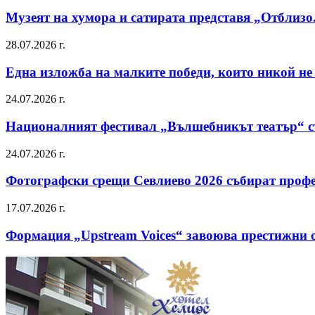
Музеят на хумора и сатирата представя „Отблизо
28.07.2026 г.
Една изложба на малките победи, които никой не
24.07.2026 г.
Националният фестивал „Вълшебникът театър“ съ
24.07.2026 г.
Фотографски срещи Севлиево 2026 събират профе
17.07.2026 г.
Формация „Upstream Voices“ завоюва престижни