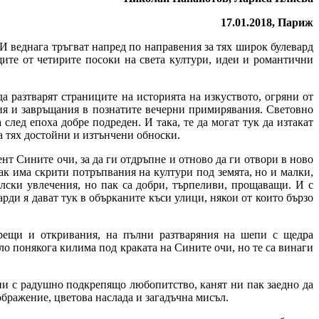
17.01.2018, Париж
И веднага тръгват напред по направения за тях широк булевард
щите от четирите посоки на света култури, идеи и романтични
а разтварят страниците на историята на изкуството, огряни от
ия и завръщания в познатите вечерни примирявания. Световно
след епоха добре подреден. И така, те да могат тук да изтакат
а тях достойни и изтънчени обноски.
т Сините очи, за да ги отдръпне и отново да ги отвори в ново
ак има скрити потръпвания на култури под земята, но и малки,
лски увлечения, но пак са добри, търпеливи, прощаващи. И с
рди я дават тук в обърканите къси улици, някои от които бързо
срещи и откривания, на пълни разтваряния на шепи с щедра
дло понякога килима под краката на Сините очи, но те са винаги
т ни с радушно подкрепящо любопитство, канят ни пак заедно да
ображение, цветова наслада и загадъчна мисъл.