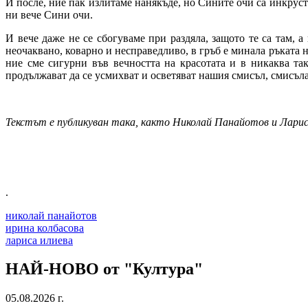
И после, ние пак излитаме нанякъде, но Сините очи са инкруст
ни вече Сини очи.
И вече даже не се сбогуваме при раздяла, защото те са там, 
неочаквано, коварно и несправедливо, в гръб е минала ръката н
ние сме сигурни във вечността на красотата и в никаква та
продължават да се усмихват и осветяват нашия смисъл, смисъла
Текстът е публикуван така, както Николай Панайотов и Лариса
.
николай панайотов
ирина колбасова
лариса илиева
НАЙ-НОВО от "Култура"
05.08.2026 г.