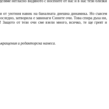
еляме негласно видяното с носените от нас и в нас тези близки
сени от уютния навик на баналната днешна динамика. Но съвсем
последно, затворила е завинаги Сините очи. Това спира дъха ни,
 Защото от тези очи сме взели много, всичко, те ще греят и
ъкращения и редакторска намеса.