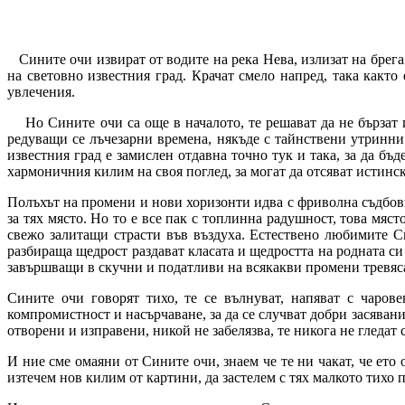
Сините очи извират от водите на река Нева, излизат на брега
на световно известния град. Крачат смело напред, така какт
увлечения.
Но Сините очи са още в началото, те решават да не бързат и 
редуващи се лъчезарни времена, някъде с тайнствени утринн
известния град е замислен отдавна точно тук и така, за да бъ
хармоничния килим на своя поглед, за могат да отсяват истинс
Полъхът на промени и нови хоризонти идва с фриволна съдбовн
за тях място. Но то е все пак с топлинна радушност, това мя
свежо залитащи страсти във въздуха. Естествено любимите С
разбираща щедрост раздават класата и щедростта на родната си
завършващи в скучни и податливи на всякакви промени тревяс
Сините очи говорят тихо, те се вълнуват, напяват с чаро
компромистност и насърчаване, за да се случват добри засявани
отворени и изправени, никой не забелязва, те никога не гледат 
И ние сме омаяни от Сините очи, знаем че те ни чакат, че ето
изтечем нов килим от картини, да застелем с тях малкото тихо 