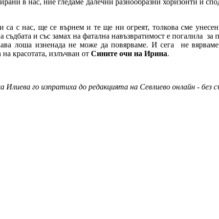
ирани в нас, ние гледаме далечни разнообразни хоризонти и спод
а и са с нас, ще се върнем и те ще ни огреят, толкова сме уне
а съдбата и със замах на фатална навъзвратимост е погалила за 
кава лоша изненада не може да повярваме. И сега не вярваме!
 на красотата, излъчван от
Сините очи на Ирина
.
 Илиева го изпратиха до редакцията на Севлиево онлайн - без с