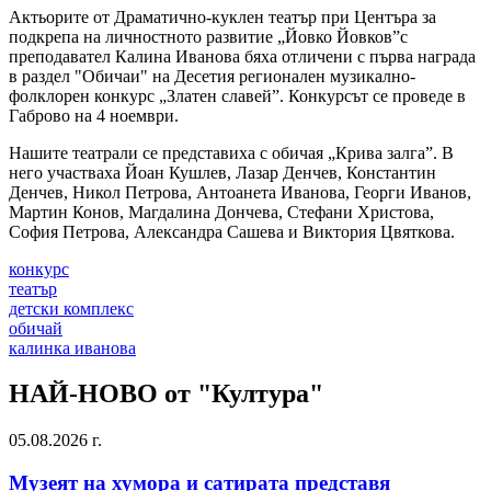
Актьорите от Драматично-куклен театър при Центъра за
подкрепа на личностното развитие „Йовко Йовков”с
преподавател Калина Иванова бяха отличени с първа награда
в раздел "Обичаи" на Десетия регионален музикално-
фолклорен конкурс „Златен славей”. Конкурсът се проведе в
Габрово на 4 ноември.
Нашите театрали се представиха с обичая „Крива залга”. В
него участваха Йоан Кушлев, Лазар Денчев, Константин
Денчев, Никол Петрова, Антоанета Иванова, Георги Иванов,
Мартин Конов, Магдалина Дончева, Стефани Христова,
София Петрова, Александра Сашева и Виктория Цвяткова.
конкурс
театър
детски комплекс
обичай
калинка иванова
НАЙ-НОВО от "Култура"
05.08.2026 г.
Музеят на хумора и сатирата представя