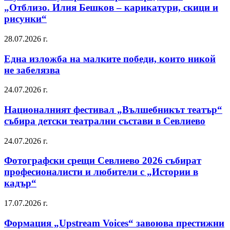
„Отблизо. Илия Бешков – карикатури, скици и
рисунки“
28.07.2026 г.
Една изложба на малките победи, които никой
не забелязва
24.07.2026 г.
Националният фестивал „Вълшебникът театър“
събира детски театрални състави в Севлиево
24.07.2026 г.
Фотографски срещи Севлиево 2026 събират
професионалисти и любители с „Истории в
кадър“
17.07.2026 г.
Формация „Upstream Voices“ завоюва престижни