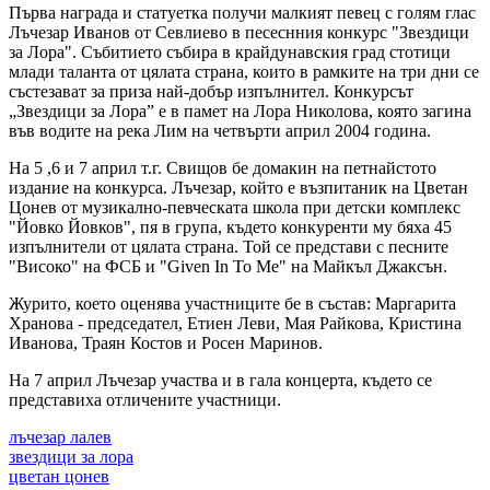
Първа награда и статуетка получи малкият певец с голям глас
Лъчезар Иванов от Севлиево в песеснния конкурс "Звездици
за Лора". Събитието събира в крайдунавския град стотици
млади таланта от цялата страна, които в рамките на три дни се
състезават за приза най-добър изпълнител. Конкурсът
„Звездици за Лора” е в памет на Лора Николова, която загина
във водите на река Лим на четвърти април 2004 година.
На 5 ,6 и 7 април т.г. Свищов бе домакин на петнайстото
издание на конкурса. Лъчезар, който е възпитаник на Цветан
Цонев от музикално-певческата школа при детски комплекс
"Йовко Йовков", пя в група, където конкуренти му бяха 45
изпълнители от цялата страна. Той се представи с песните
"Високо" на ФСБ и "Given In To Me" на Майкъл Джаксън.
Журито, което оценява участниците бе в състав: Маргарита
Хранова - председател, Етиен Леви, Мая Райкова, Кристина
Иванова, Траян Костов и Росен Маринов.
На 7 април Лъчезар участва и в гала концерта, където се
представиха отличените участници.
лъчезар лалев
звездици за лора
цветан цонев