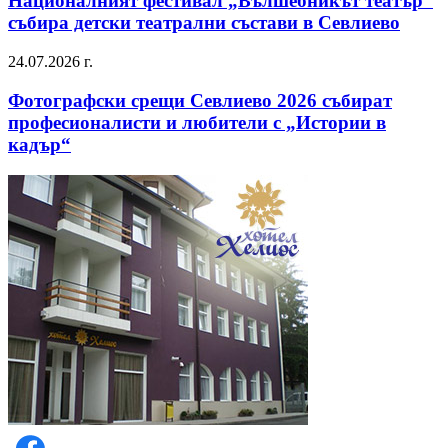
Националният фестивал „Вълшебникът театър“
събира детски театрални състави в Севлиево
24.07.2026 г.
Фотографски срещи Севлиево 2026 събират
професионалисти и любители с „Истории в
кадър“