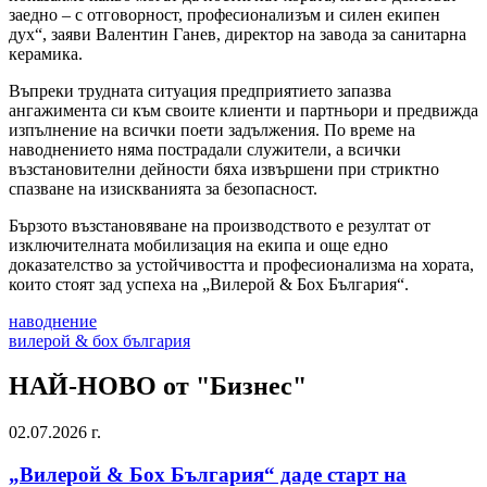
заедно – с отговорност, професионализъм и силен екипен
дух“, заяви Валентин Ганев, директор на завода за санитарна
керамика.
Въпреки трудната ситуация предприятието запазва
ангажимента си към своите клиенти и партньори и предвижда
изпълнение на всички поети задължения. По време на
наводнението няма пострадали служители, а всички
възстановителни дейности бяха извършени при стриктно
спазване на изискванията за безопасност.
Бързото възстановяване на производството е резултат от
изключителната мобилизация на екипа и още едно
доказателство за устойчивостта и професионализма на хората,
които стоят зад успеха на „Вилерой & Бох България“.
наводнение
вилерой & бох българия
НАЙ-НОВО от "Бизнес"
02.07.2026 г.
„Вилерой & Бох България“ даде старт на