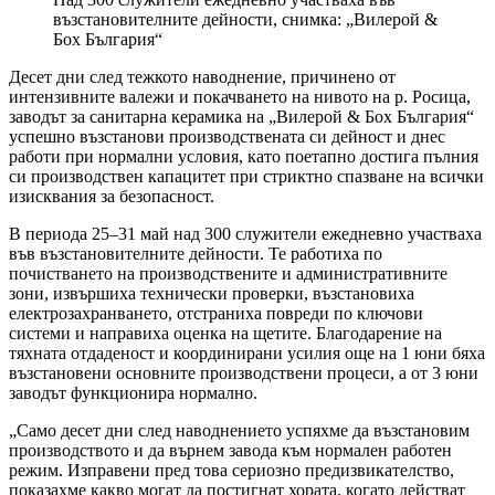
възстановителните дейности, снимка: „Вилерой &
Бох България“
Десет дни след тежкото наводнение, причинено от
интензивните валежи и покачването на нивото на р. Росица,
заводът за санитарна керамика на „Вилерой & Бох България“
успешно възстанови производствената си дейност и днес
работи при нормални условия, като поетапно достига пълния
си производствен капацитет при стриктно спазване на всички
изисквания за безопасност.
В периода 25–31 май над 300 служители ежедневно участваха
във възстановителните дейности. Те работиха по
почистването на производствените и административните
зони, извършиха технически проверки, възстановиха
електрозахранването, отстраниха повреди по ключови
системи и направиха оценка на щетите. Благодарение на
тяхната отдаденост и координирани усилия още на 1 юни бяха
възстановени основните производствени процеси, а от 3 юни
заводът функционира нормално.
„Само десет дни след наводнението успяхме да възстановим
производството и да върнем завода към нормален работен
режим. Изправени пред това сериозно предизвикателство,
показахме какво могат да постигнат хората, когато действат