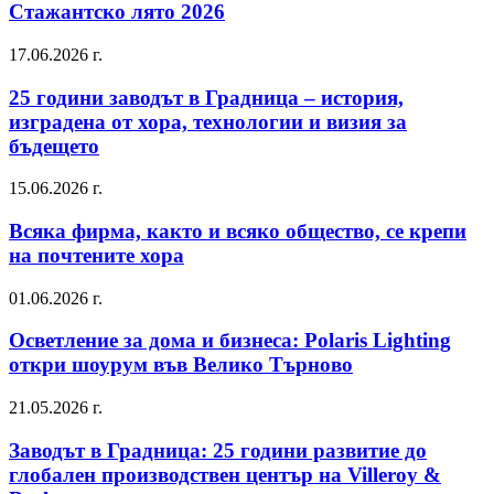
Стажантско лято 2026
17.06.2026 г.
25 години заводът в Градница – история,
изградена от хора, технологии и визия за
бъдещето
15.06.2026 г.
Всяка фирма, както и всяко общество, се крепи
на почтените хора
01.06.2026 г.
Осветление за дома и бизнеса: Polaris Lighting
откри шоурум във Велико Търново
21.05.2026 г.
Заводът в Градница: 25 години развитие до
глобален производствен център на Villeroy &