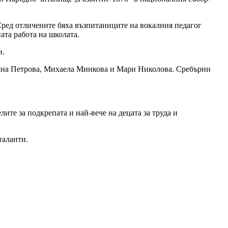
Сред отличените бяха възпитаниците на вокалния педагог
ата работа на школата.
и.
Сияна Петрова, Михаела Минкова и Мари Николова. Сребърни
те за подкрепата и най-вече на децата за труда и
таланти.