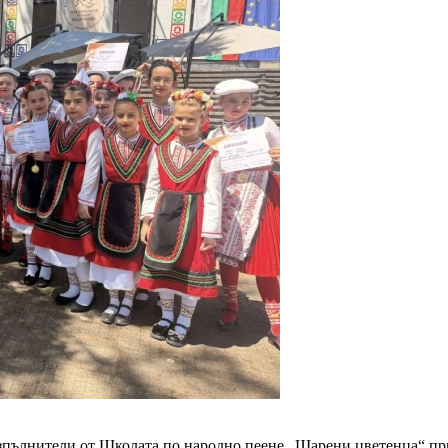
изпълнители от Школата по народно пеене „Шарени цветенца“ п