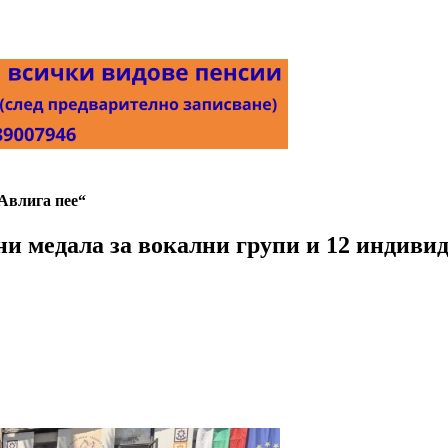
Авлига пее“
тни медала за вокални групи и 12 индиви