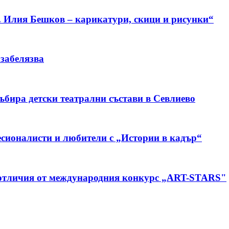
. Илия Бешков – карикатури, скици и рисунки“
 забелязва
бира детски театрални състави в Севлиево
сионалисти и любители с „Истории в кадър“
 отличия от международния конкурс „ART-STARS"