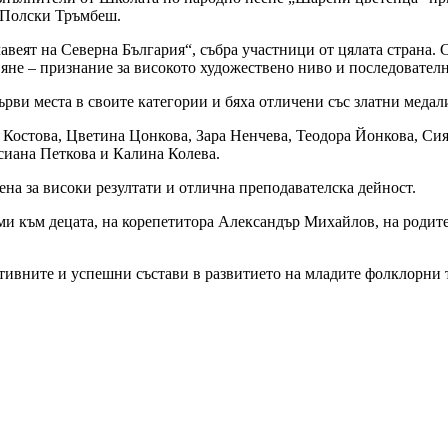
 Полски Тръмбеш.
авеят на Северна България“, събра участници от цялата страна. 
яне – признание за високото художествено ниво и последователн
ви места в своите категории и бяха отличени със златни медал
а Костова, Цветина Цонкова, Зара Ненчева, Теодора Йонкова, 
иана Петкова и Калина Колева.
а за високи резултати и отлична преподавателска дейност.
и към децата, на корепетитора Александър Михайлов, на родители
тивните и успешни състави в развитието на младите фолклорни 