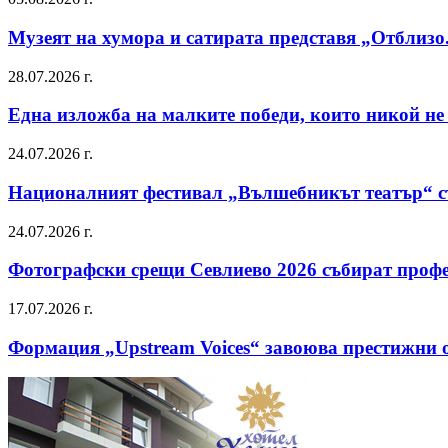
Музеят на хумора и сатирата представя „Отблизо
28.07.2026 г.
Една изложба на малките победи, които никой не
24.07.2026 г.
Националният фестивал „Вълшебникът театър“ съ
24.07.2026 г.
Фотографски срещи Севлиево 2026 събират профе
17.07.2026 г.
Формация „Upstream Voices“ завоюва престижни