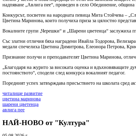
надпяване „Авлига пее“, проведен в село Обединение, община
Конкурсът, посветен на народната певица Мита Стойчева – „Сл
Цветина Маринова, които получиха приза за цялостно представ
Вокалните групи „Черешки“ и „Шарени цветенца“ заслужиха пър
Със златни отличия бяха наградени Ивайла Тодорова, Велизар
медали спечелиха Цветина Димитрова, Елеонора Петрова, Крис
Признание получи и преподавателят Цветина Маринова, отличен
„Благодаря на журито за високата оценка и вдъхновяващите дум
постоянството“, сподели след конкурса вокалният педагог.
Поредният успех затвърждава присъствието на школата сред ак
читалище развитие
цветина маринова
шарени цветенца
авлига пее
НАЙ-НОВО от "Култура"
05.08.2026 г.