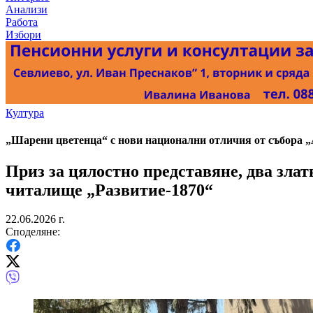
Анализи
Работа
Избори
Култура
„Шарени цветенца“ с нови национални отличия от събора „
Приз за цялостно представяне, два зла
читалище „Развитие-1870“
22.06.2026 г.
Споделяне: