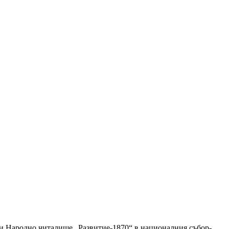
ри Народно читалище „Развитие-1870“ в националния събор-