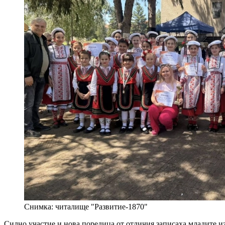
Снимка: читалище "Развитие-1870"
Силно участие и нова поредица от отличия записаха младите 