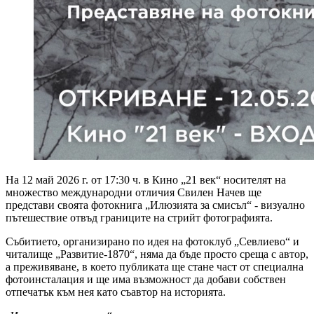
На 12 май 2026 г. от 17:30 ч. в Кино „21 век“ носителят на
множество международни отличия Свилен Начев ще
представи своята фотокнига „Илюзията за смисъл“ - визуално
пътешествие отвъд границите на стрийт фотографията.
Събитието, организирано по идея на фотоклуб „Севлиево“ и
читалище „Развитие-1870“, няма да бъде просто среща с автор,
а преживяване, в което публиката ще стане част от специална
фотоинсталация и ще има възможност да добави собствен
отпечатък към нея като съавтор на историята.