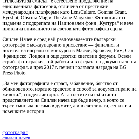
„Илюзията за смисъл“ е естествено продължение на
едноименната фотосерия, отличена от престижни
международни платформи като LensCulture, Gomma Grant,
Eyeshot, Obscura Mag и The Zone Magazine. Фотокнигата е
издадена с подкрепата на Национален фонд „Култура“ и вече
привлича вниманието на световната фотографска сцена.
Свилен Начев е сред най-разпознаваемите български
фотографи с международно присъствие — финалист и
носител на награди от конкурси в Маями, Брюксел, Рим, Сан
Франциско, Лондон и още десетки световни форуми. Освен
стрийт фотография, той работи и в сферата на документалната
фотография, а през 2017 г. печели голямата награда на BG
Press Photo.
„За мен фотографията е страст, забавление, бягство от
обикновеното, изразно средство и способ за документиране на
живота.“, споделя авторът. А за гостите на събитието
представянето на Свилен начев ще бъде вечер, в която се
търси смисъла не само в думите, а и в светлината, сенките и
човешките истории.
фотография
свилен начев