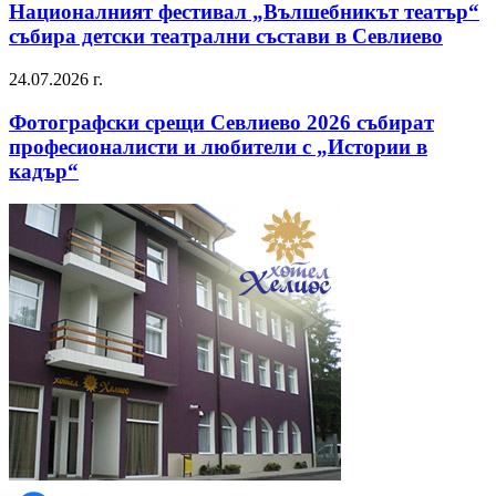
Националният фестивал „Вълшебникът театър“
събира детски театрални състави в Севлиево
24.07.2026 г.
Фотографски срещи Севлиево 2026 събират
професионалисти и любители с „Истории в
кадър“