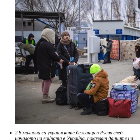
2.8 милиона са украинските бежанци в Русия след
началото на войната в Украйна, показват данните на