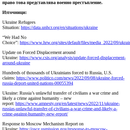
право това представлява военно престъпление.
Източници:
Ukraine Refugees
Situation:
https://data.unhcr.org/en/situations/ukraine
“We Had No
Choice”:
https://www.hrw.org/sites/default/files/media_2022/09/ukr
Update on Forced Displacement around
Ukraine:
https://www.csis.org/analysis/update-forced-displacement-
around-ukraine
Hundreds of thousands of Ukrainians forced to Russia, U.S.
claims:
https://www.politico.com/news/2022/09/08/ukraine-forced-
russia-deport-united-nations-00055394
Ukraine: Russia’s unlawful transfer of civilians a war crime and
likely a crime against humanity – new
report:
https://www.amnesty.org/en/latest/news/2022/11/ukraine-
russias-unlawful-transfer-of-civilians-a-war-crime-and-likely-a-
crime-against-humanity-new-report/
Response to Moscow Mechanism Report on
Ukraine:
https://osce.usmission.gov/response-to-moscow-