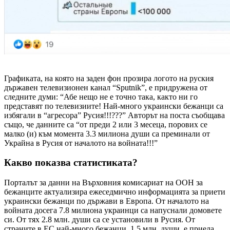
Графиката, на която на заден фон прозира логото на руския
държавен телевизионен канал “Sputnik”, е придружена от
следните думи: “Абе нещо не е точно така, както ни го
представят по телевизиите! Най-много украински бежанци са
избягали в “агресора” Русия!!!???” Авторът на поста съобщава
също, че данните са “от преди 2 или 3 месеца, порових се
малко (и) към момента 3.3 милиона души са преминали от
Украйна в Русия от началото на войната!!!”
Какво показва статистиката?
Порталът за данни на Върховния комисариат на ООН за
бежанците актуализира ежеседмично информацията за приети
украински бежанци по държави в Европа. От началото на
войната досега 7.8 милиона украинци са напуснали домовете
си. От тях 2.8 млн. души са се установили в Русия. От
страните в ЕС най-много бежанци, 1.5 млн. души, е приела