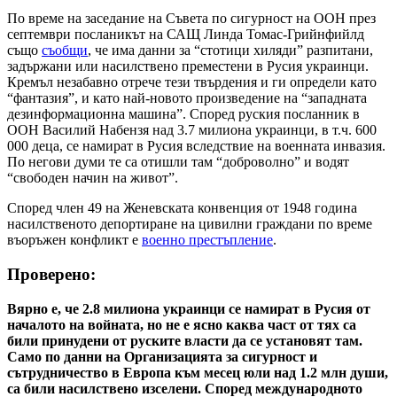
По време на заседание на Съвета по сигурност на ООН през
септември посланикът на САЩ Линда Томас-Грийнфийлд
също
съобщи
, че има данни за “стотици хиляди” разпитани,
задържани или насилствено преместени в Русия украинци.
Кремъл незабавно отрече тези твърдения и ги определи като
“фантазия”, и като най-новото произведение на “западната
дезинформационна машина”. Според руския посланник в
ООН Василий Набензя над 3.7 милиона украинци, в т.ч. 600
000 деца, се намират в Русия вследствие на военната инвазия.
По негови думи те са отишли там “доброволно” и водят
“свободен начин на живот”.
Според член 49 на Женевската конвенция от 1948 година
насилственото депортиране на цивилни граждани по време
въоръжен конфликт е
военно престъпление
.
Проверено:
Вярно е, че 2.8 милиона украинци се намират в Русия от
началото на войната, но не е ясно каква част от тях са
били принудени от руските власти да се установят там.
Само по данни на Организацията за сигурност и
сътрудничество в Европа към месец юли над 1.2 млн души,
са били насилствено изселени. Според международното