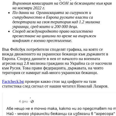
Върховния комисариат на ООН за бежанците към края
на ноември 2022 г.
По данни на Организацията за сигурност и
сътрудничество в Европа руските власти са
депортирали на своя територия над 1.2 милиона
украинци, сред които и 200 000 деца.
Според международното право насилствено
преместване на цивилни по време на въоръжен
конфликт е военно престъпление.
Във Фейсбук потребители споделят графика, на която се
вижда движението на украински бежанци към държавите в
Европа. Според данните в нея от началото на военната
агресия над 2.8 милиона граждани на Украйна са се насочили
към Русия. Това прави федерацията, държавата, на чиято
територия се намират най-много украински бежанци.
Factcheck.bg
провери какво стои зад цифрите на тази
статистика след сигнал от нашия читател Николай Лазаров.