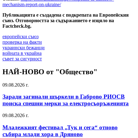
mechanism-report-on-ukraine/
Публикацията е създадена с подкрепата на Европейския
съюз.
Отговорността за съдържанието е изцяло на
Factcheck.bg.
европейски съюз
проверка на факти
украински бежанци
войната в украйна
съвет за сигурност
НАЙ-НОВО от "Общество"
09.08.2026 г.
Заради загинали щъркели в Габрово РИОСВ
поиска спешни мерки за електросъоръженията
09.08.2026 г.
Младежкият фестивал „Тук и сега“ отново
събира млади хора в Дряново