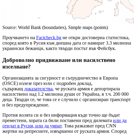
Source: World Bank (boundaries), Simple maps (points)
Проучването на
Factcheck.bg
не откри достоверна статистика,
според която в Русия към днешна дата се намират 3.3 милиона
украински бежанци, както твърди постът във Фейсбук.
Доброволно придвижване или насилствено
изселване?
Организацията за сигурност и сътрудничество в Европа
(OSCE) излезе през юли с подробен доклад,
съдържащ
доказателства
, че руската армия е депортирала
насилствено над 1.2 милиона души от Украйна, в т.ч. 200 000
деца. Твърди се, че това се е случило с организиран транспорт
и без предупреждение.
Против волята си и без информация къде точно ще бъдат
преместени, хората са били поставени пред дилемата
или да
отидат в Русия, или да умрат
. Това разказват пред CNN
жертви на репресиите, извършени от руската армия. Според