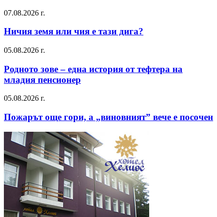
07.08.2026 г.
Ничия земя или чия е тази дига?
05.08.2026 г.
Родното зове – една история от тефтера на
младия пенсионер
05.08.2026 г.
Пожарът още гори, а „виновният” вече е посочен