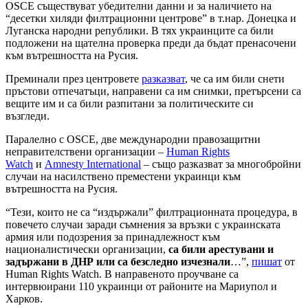
OSCE съществуват убедителни данни и за наличието на
“десетки хиляди филтрационни центрове” в т.нар. Донецка и
Луганска народни републики. В тях украинците са били
подложени на щателна проверка преди да бъдат пренасочени
към вътрешността на Русия.
Преминали през центровете
разказват
, че са им били снети
пръстови отпечатъци, направени са им снимки, претърсени са
вещите им и са били разпитани за политическите си
възгледи.
Паралелно с OSCE, две международни правозащитни
неправителствени организации –
Human Rights
Watch
и
Amnesty International
– също разказват за многобройни
случаи на насилствено преместени украинци към
вътрешността на Русия.
“Тези, които не са “издържали” филтрационната процедура, в
повечето случаи заради съмнения за връзки с украинската
армия или подозрения за принадлежност към
националистически организации,
са били арестувани и
задържани в ДНР или са безследно изчезнали
…”,
пишат
от
Human Rights Watch. В направеното проучване са
интервюирани 110 украинци от районите на Мариупол и
Харков.