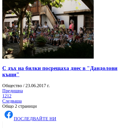
С дъх на билки посрещаха днес в "Дандолови
къщи"
Общество / 23.06.2017 г.
Предишна
1
2
1
2
Следваща
Общо 2 страници
ПОСЛЕДВАЙТЕ НИ