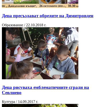
Деца пресъздават обредите на Димитровден
Образование / 22.10.2018 г.
Деца рисуваха емблематичните сгради на
Севлиево
Култура / 14.09.2017 г.