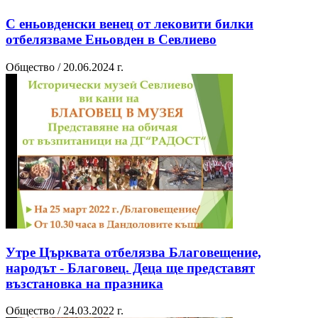
С еньовденски венец от лековити билки
отбелязваме Еньовден в Севлиево
Общество / 20.06.2024 г.
Утре Църквата отбелязва Благовещение,
народът - Благовец. Деца ще представят
възстановка на празника
Общество / 24.03.2022 г.