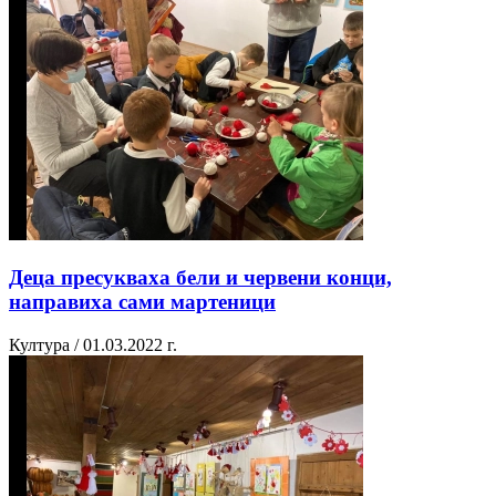
Деца пресукваха бели и червени конци,
направиха сами мартеници
Култура / 01.03.2022 г.