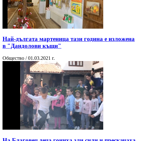
Най-дългата мартеница тази година е изложена
в "Дандолови къщи"
Общество / 01.03.2021 г.
На Благовец деца гониха зли сили и прескачаха