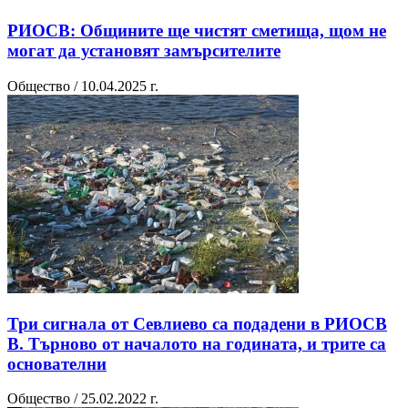
РИОСВ: Общините ще чистят сметища, щом не
могат да установят замърсителите
Общество / 10.04.2025 г.
Три сигнала от Севлиево са подадени в РИОСВ
В. Търново от началото на годината, и трите са
основателни
Общество / 25.02.2022 г.