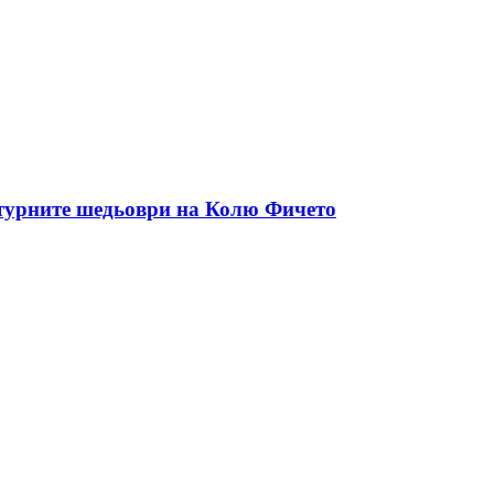
ктурните шедьоври на Колю Фичето