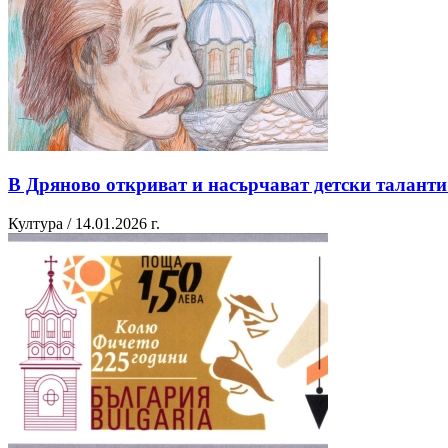
В Дряново откриват и насърчават детски талант
Култура / 14.01.2026 г.