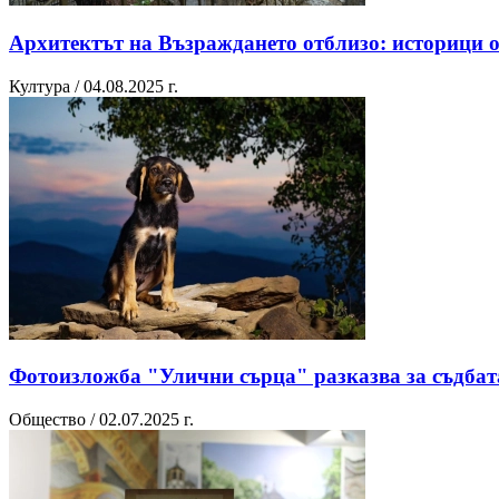
Архитектът на Възраждането отблизо: историци 
Култура / 04.08.2025 г.
Фотоизложба "Улични сърца" разказва за съдбата
Общество / 02.07.2025 г.