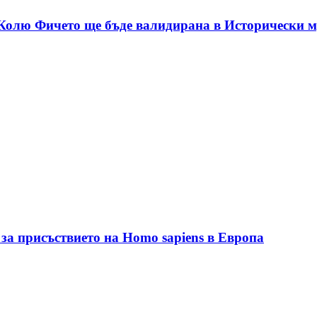
 Колю Фичето ще бъде валидирана в Исторически м
за присъствието на Homo sapiens в Европа