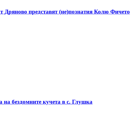
от Дряново представят (не)познатия Колю Фичето
 на бездомните кучета в с. Глушка