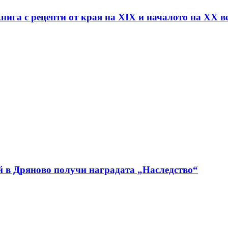
нига с рецепти от края на XIX и началото на XX в
й в Дряново получи наградата „Наследство“