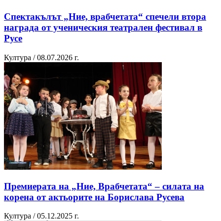
Спектакълът „Ние, врабчетата“ спечели втора
награда от ученическия театрален фестивал в
Русе
Култура / 08.07.2026 г.
Премиерата на „Ние, Врабчетата“ – силата на
корена от актьорите на Борислава Русева
Култура / 05.12.2025 г.