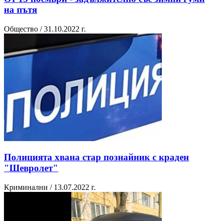
на пътя
Общество / 31.10.2022 г.
Полицията хвана стар познайник с краден
"Шевролет"
Криминални / 13.07.2022 г.