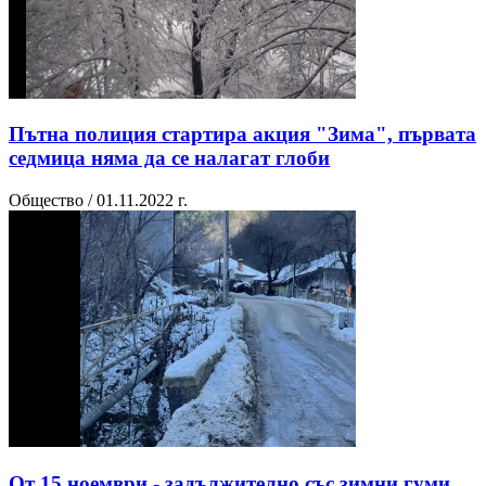
Пътна полиция стартира акция "Зима", първата
седмица няма да се налагат глоби
Общество / 01.11.2022 г.
От 15 ноември - задължително със зимни гуми