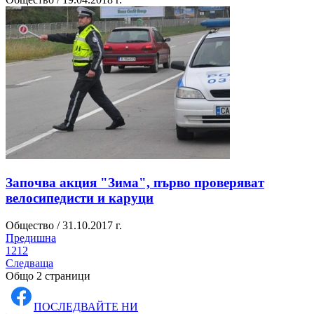
Започва акция "Зима", първо проверяват
велосипедисти и каруци
Общество / 31.10.2017 г.
Предишна
1
2
1
2
Следваща
Общо 2 страници
ПОСЛЕДВАЙТЕ НИ