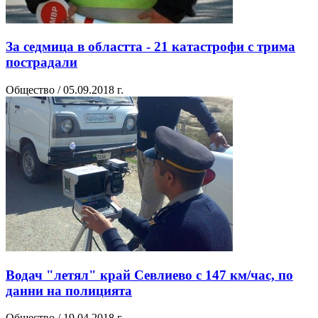
За седмица в областта - 21 катастрофи с трима
пострадали
Общество / 05.09.2018 г.
Водач "летял" край Севлиево с 147 км/час, по
данни на полицията
Общество / 19.04.2018 г.