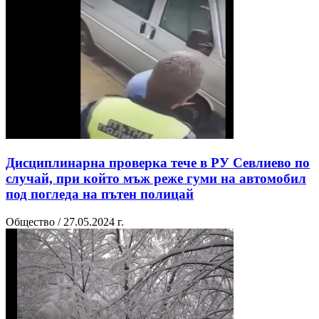
Дисциплинарна проверка тече в РУ Севлиево по
случай, при който мъж реже гуми на автомобил
под погледа на пътен полицай
Общество / 27.05.2024 г.