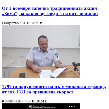
От 1 ноември започва традиционната акция
„Зима“, за какво ще следят пътните полицаи
Общество / 31.10.2025 г.
1797 са нарушенията на пътя миналата седмица,
от тях 1311 за превишена скорост
Криминални / 07.10.2024 г.