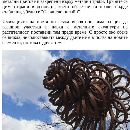
метални цветове и закрепени върху метални тръби. Тръбите са
циментирани в основата, което обаче не ги прави твърде
стабилни, убеди се "Севлиево онлайн".
Имитацията на цветя по всяка вероятност има за цел да
разшири участъка в парка с металните скулптури на
растителност, поставени там преди време. С просто око обаче
се вижда, че съпоставката между двете не е в полза на новите
елементи, но това е друга тема.