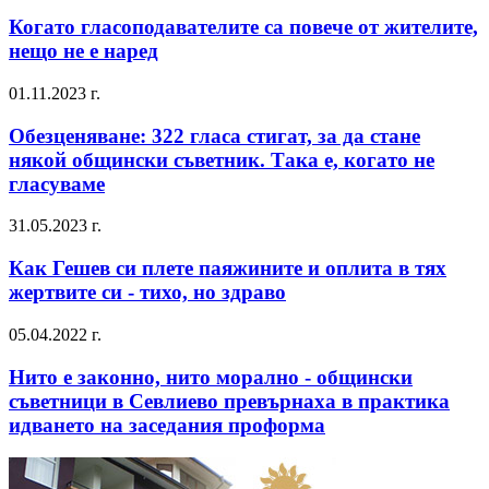
Когато гласоподавателите са повече от жителите,
нещо не е наред
01.11.2023 г.
Обезценяване: 322 гласа стигат, за да стане
някой общински съветник. Така е, когато не
гласуваме
31.05.2023 г.
Как Гешев си плете паяжините и оплита в тях
жертвите си - тихо, но здраво
05.04.2022 г.
Нито е законно, нито морално - общински
съветници в Севлиево превърнаха в практика
идването на заседания проформа