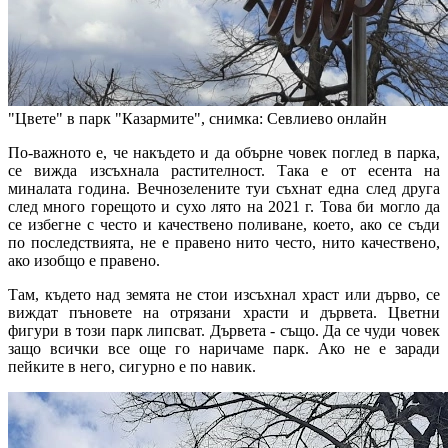
"Цвете" в парк "Казармите", снимка: Севлиево онлайн
По-важното е, че накъдето и да обърне човек поглед в парка,
се вижда изсъхнала растителност. Така е от есента на
миналата година. Вечнозелените туи съхнат една след друга
след много горещото и сухо лято на 2021 г. Това би могло да
се избегне с често и качествено поливане, което, ако се съди
по последствията, не е правено нито често, нито качествено,
ако изобщо е правено.
Там, където над земята не стои изсъхнал храст или дърво, се
виждат пъновете на отрязани храсти и дървета. Цветни
фигури в този парк липсват. Дървета - също. Да се чуди човек
защо всички все още го наричаме парк. Ако не е заради
пейките в него, сигурно е по навик.