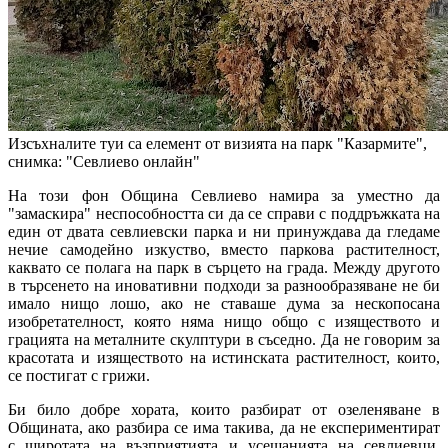
Изсъхналите туи са елемент от визията на парк "Казармите",
снимка: "Севлиево онлайн"
На този фон Община Севлиево намира за уместно да
"замаскира" неспособността си да се справи с поддръжката на
един от двата севлиевски парка и ни принуждава да гледаме
нечие самодейно изкуство, вместо паркова растителност,
каквато се полага на парк в сърцето на града. Между другото
в търсенето на иновативни подходи за разнообразяване не би
имало нищо лошо, ако не ставаше дума за нескопосана
изобретателност, която няма нищо общо с изяществото и
грацията на металните скулптури в съседно. Да не говорим за
красотата и изяществото на истинската растителност, които,
се постигат с грижи.
Би било добре хората, които разбират от озеленяване в
Общината, ако разбира се има такива, да не експериментират
с широтата на възприятията и усещанията на севлиевци.