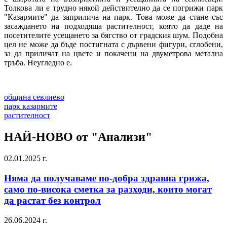
Толкова ли е трудно някой действително да се погрижи парк
"Казармите" да заприлича на парк. Това може да стане със
засаждането на подходяща растителност, която да даде на
посетителите усещането за бягство от градския шум. Подобна
цел не може да бъде постигната с дървени фигури, сглобени,
за да приличат на цвете и покачени на двуметрова метална
тръба. Неугледно е.
община севлиево
парк казармите
растителност
НАЙ-НОВО от "Анализи"
02.01.2025 г.
Няма да получаваме по-добра здравна грижа,
само по-висока сметка за разходи, които могат
да растат без контрол
26.06.2024 г.