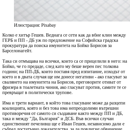
Илюстрация: Pixabay
Колко е хитър Гешев. Веднага се сети как да вбие клин между
ГЕРБ и ПП - ДБ уж по предложение на Софийска градска
прокуратура да поиска имунитета на Бойко Борисов за
Барселонагейт.
Така си отмъщава на всички, които са се прицелили в него: на
Бойко, че го предаде, след като му беше верен пес толкова
години; на ПП-ДБ, които поставя пред изпитание, изходът от
което и в двата случая ще им донесе негативи - ако гласуват за
свалянето на имунитета на Борисов, преговорите отиват от
фризера в тоалетната чиния, ако гласуват против, самите те се
превръщат в политически трупове.
Има и трети вариант, в който това гласуване може да разцепи
коалицията, която и без това има непреодолими вътрешни
противоречия от самото си създаване както между ПП и ДБ,
така и между "Да, България" и ДСБ. Във всички случаи
единственият печеливш ще е Иван Гешев, независимо дали е
събрал достатъчно доказателства, за да повдигне обвинение