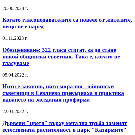
26.06.2024 г.
Когато гласоподавателите са повече от жителите,
нещо не е наред
01.11.2023 г.
Обезценяване: 322 гласа стигат, за да стане
някой общински съветник. Така е, когато не
гласуваме
05.04.2022 г.
Нито е законно, нито морално - общински
съветници в Севлиево превърнаха в практика
идването на заседания проформа
22.03.2022 г.
Дървени "цветя" върху метална тръба заменят
естествената растителност в парк "Казармите"