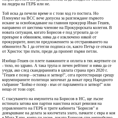
на лидера на ГЕРБ или не.
Той иска да печели време и с този ход го постига. Но
Пленумът на ВСС вече допусна за разглеждане първото
искане за освобождаване на главния прокурор Иван Гешев,
направено от шестима членове на Прокурорската колегия. В
новата ситуация, когато Борисов е под угрозата да се
превърне в обвиняем, няма да е изключено някой от
прокурорите, внесли предложението за отстраняването на
обвинител № 1 да оттегли подписа си, както Петър се отказа
от Христос три пъти, преди да пропеят първи петли.
Изобщо Гешев си плете паяжините и оплита в тях жертвите си
- тихо, но здраво. А така трупа и личен рейтинг и няма да се
учудя, ако след скандиранията в цялата страна през 2020 г.
"Гешев е позор - оставка и затвор!", сега протестиращи срещу
корумпираните политици започнат да викат пред Народното
събрание "Бойко е позор - вън от парламента и затвор!" или
нещо от този сорт.
С гласуването на имунитета на Борисов в НС, ще лъсне
истината затова кои партии наистина искат ревизия на
управлението на ГЕРБ и трите кабинета "Борисов" и
довършване на делата за кюлчетата злато, пачките с евра и коя
е Мата Хари, която ги засне, докато Борисов спи непробудно