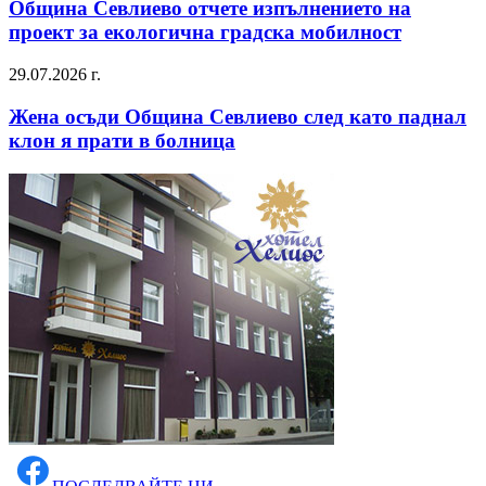
Община Севлиево отчете изпълнението на
проект за екологична градска мобилност
29.07.2026 г.
Жена осъди Община Севлиево след като паднал
клон я прати в болница