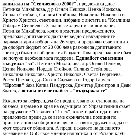
капитала на "Севлиевогаз 2000?"
, предложиха днес
Петинка Михайлова, д-р Огнян Пешков, Ценка Йонкова,
Йордан Стойков, Силвия Стойнова, Николина Николова и
Христо Христов, съветници, избрани с листата на "Коалиция
Избирам Севлиево". За да не се харчат излишни пари,
Петинка Михайлова, която представи предложението,
предложи допитването да стане ведно с извънредните
парламентарни избори - на 26 март, и предложи съветниците
да одобрят бюджет от 20 000 лева разходи за допитването,
които да бъдат от общинския бюджет. Това предложение обаче
не получи необходимата подкрепа.
Единайсет съветници
гласуваха "за"
: Петинка Михайлова, д-р Огнян Пешков,
Ценка Йонкова, Йордан Стойков, Силвия Стойнова,
Николина Николова, Христо Николов, Светла Георгиева,
Росен Цветков, д-р Сюзан Садъкова и Тодор Ганчев.
"Против"
бяха Капка Пандурска, Димитър Димитров и Деян
Златев, а
останалите петнайсет - "въздържал се"
.
Искането за референдум бе продиктувано от становище на
бизнеса, изразено в края на седмицата от Управителния съвет
на сдружение "Севлиево 21 век", в което работодателите
предложиха преди да се вземе окончателна позиция по
приватизация на общинския дял в газовото дружество, да се
чуят хората от общината. А преди началото на днешното
заседание на ОбС свое мнение изпратиха и от Ротари клуб