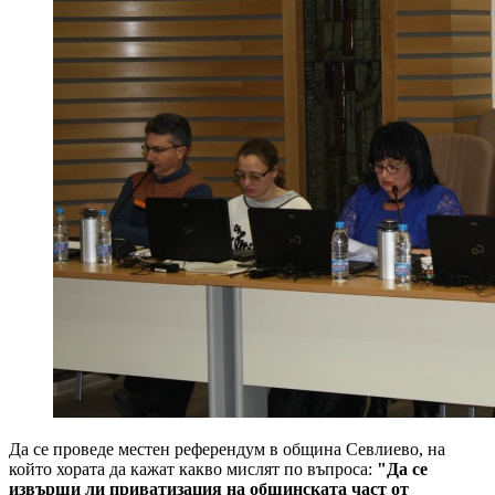
Да се проведе местен референдум в община Севлиево, на
който хората да кажат какво мислят по въпроса:
"Да се
извърши ли приватизация на общинската част от