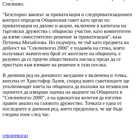
Севлиево.
"Безспорно законът за приватизация и следприватизационен
контрол определя Общинския съвет като орган по
приватизация на дялове и акции, включени в капитала на
търговски дружества с общинско участие, като компетентен
да вземе самостоятелно решение за приватизация", каза
Петинка Михайлова. Но подчерта, че тъй като предмета на
дейност на "Севлиевогаз 2000" е подажба на стока, която
получават значителен брой от жителите на общината, е
разумно да се проучи обществената нагласа преди да се
пристъпи към вземане на решение в тази посока.
В дневния ред на днешното заседание е включена и точка,
внесена от Христофор Лалев, според която съветниците ще
упълномощят кмета на общината да възложи на независим
оценител да извърши оценка на акциите на Общината в
"Севлиевогаз 2000", а на адвокатска колегия да изготви
правен анализ на газовото дружество. Точката е една от
последните в дневния ред, което предполага, че ще бъде
гледана поне след час.
севлиевогаз