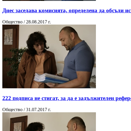
Днес заседава комисията, определена да обсъди и
Общество / 28.08.2017 г.
222 подписа не стигат, за да е задължителен рефе
Общество / 31.07.2017 г.