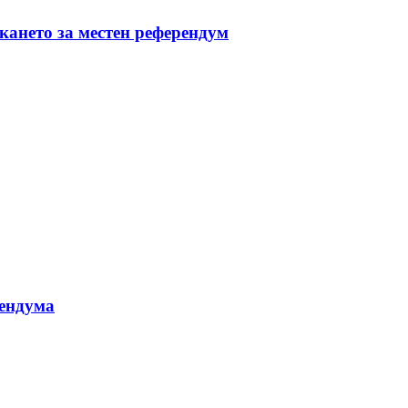
скането за местен референдум
рендума