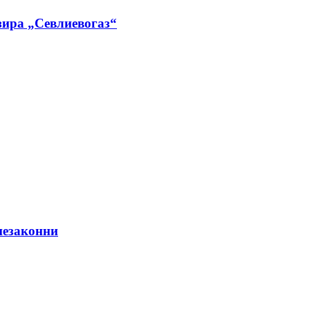
изира „Севлиевогаз“
незаконни