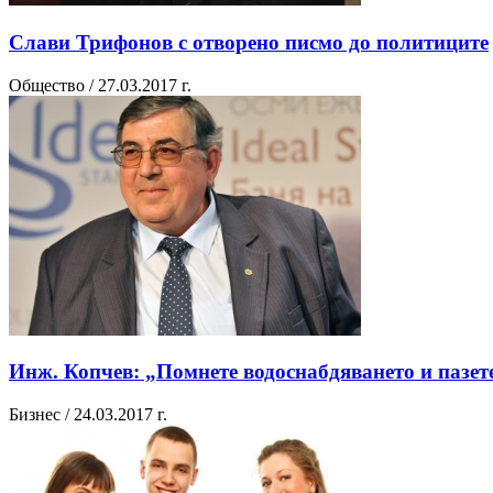
Слави Трифонов с отворено писмо до политиците
Общество / 27.03.2017 г.
Инж. Копчев: „Помнете водоснабдяването и пазет
Бизнес / 24.03.2017 г.