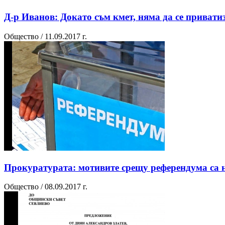
Д-р Иванов: Докато съм кмет, няма да се приват
Общество / 11.09.2017 г.
Прокуратурата: мотивите срещу референдума са 
Общество / 08.09.2017 г.