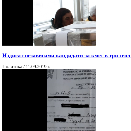
Издигат независими кандидати за кмет в три севл
Политика / 11.09.2019 г.