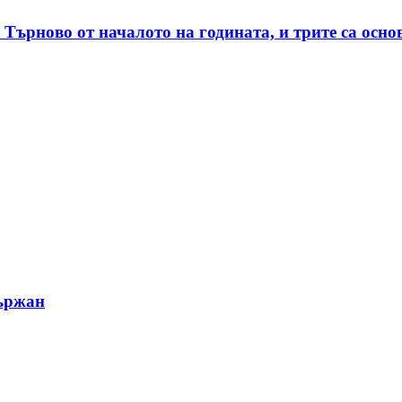
Търново от началото на годината, и трите са осно
държан