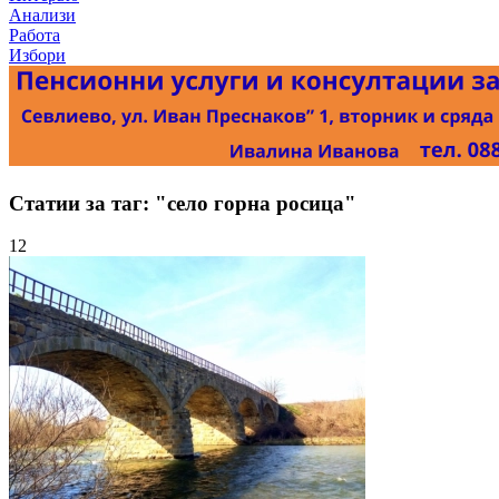
Анализи
Работа
Избори
Статии за таг: "село горна росица"
12