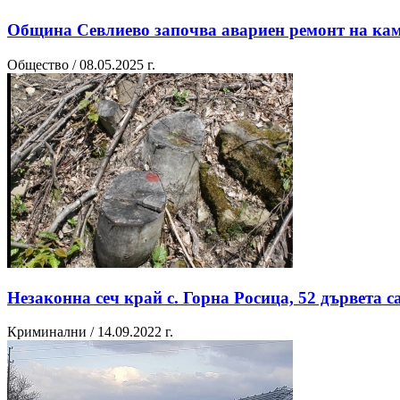
Община Севлиево започва авариен ремонт на камен
Общество / 08.05.2025 г.
Незаконна сеч край с. Горна Росица, 52 дървета 
Криминални / 14.09.2022 г.