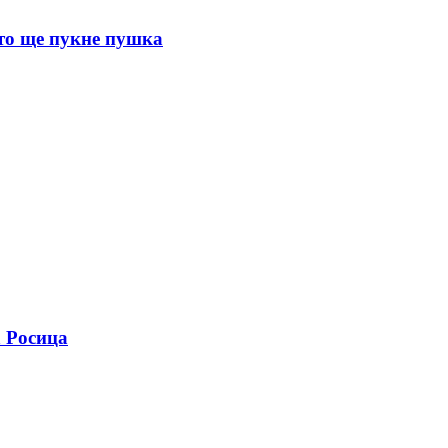
ото ще пукне пушка
а Росица