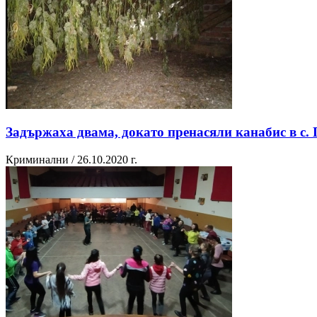
Задържаха двама, докато пренасяли канабис в с.
Криминални / 26.10.2020 г.