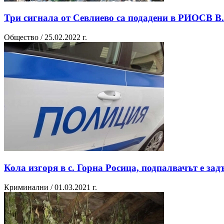
Три сигнала от Севлиево са подадени в РИОСВ В. 
Общество / 25.02.2022 г.
Кола изгоря в с. Горна Росица, подпалвачът е за
Криминални / 01.03.2021 г.