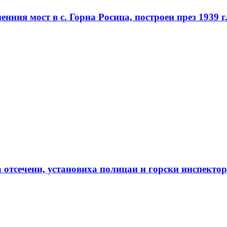
ния мост в с. Горна Росица, построен през 1939 г
са отсечени, установиха полицаи и горски инспекто