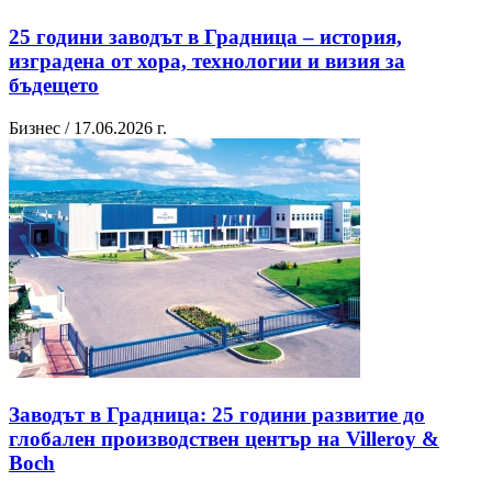
25 години заводът в Градница – история,
изградена от хора, технологии и визия за
бъдещето
Бизнес / 17.06.2026 г.
Заводът в Градница: 25 години развитие до
глобален производствен център на Villeroy &
Boch