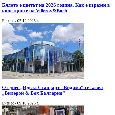
Бялото е цветът на 2026 година. Как е изразен в
колекциите на Villeroy&Boch
Бизнес / 05.12.2025 г.
От днес „Идеал Стандарт - Видима“ се казва
„Вилерой & Бох България“
Бизнес / 09.10.2025 г.