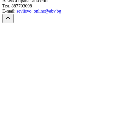
Всички права запазени
Тел. 887703098
E-mail:
sevlievo_online@abv.bg