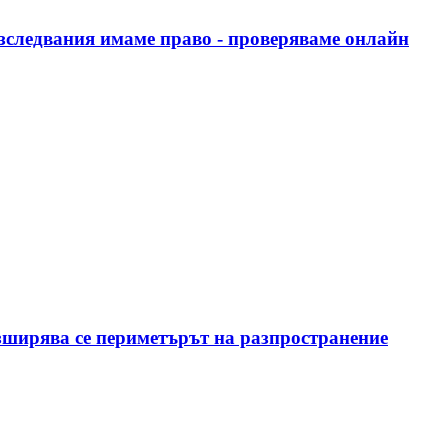
зследвания имаме право - проверяваме онлайн
азширява се периметърът на разпространение