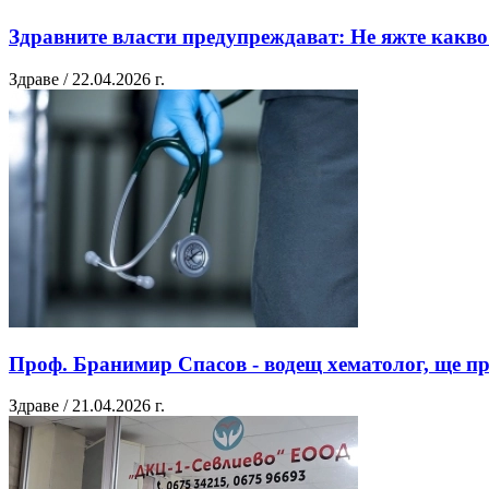
Здравните власти предупреждават: Не яжте какво 
Здраве / 22.04.2026 г.
Проф. Бранимир Спасов - водещ хематолог, ще пр
Здраве / 21.04.2026 г.