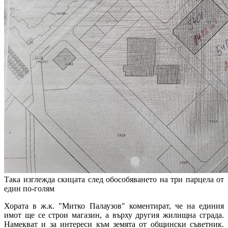
Така изглежда скицата след обособяването на три парцела от
един по-голям
Хората в ж.к. "Митко Палаузов" коментират, че на единия
имот ще се строи магазин, а върху другия жилищна сграда.
Намекват и за интереси към земята от общински съветник.