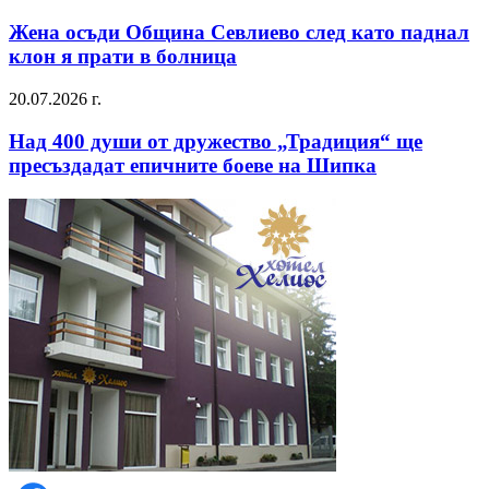
Жена осъди Община Севлиево след като паднал
клон я прати в болница
20.07.2026 г.
Над 400 души от дружество „Традиция“ ще
пресъздадат епичните боеве на Шипка