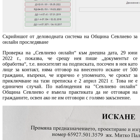
Скрийншот от деловодната система на Община Севлиево за
онлайн проследяване
Проверка на „Севлиево онлайн“ към днешна дата, 29 юни
2022 г., показва, че срещу нея пише „документът се
обработва“, т.е. вносителят на подписката, посочен в нея като
лице за контакт, няма отговор на внесеното искане от 500
граждани, въпреки, че изрично е упоменато, че срокът за
приключване на тази преписка е 2 април 2021 г. Това не е
единичен случай. По наблюдения на "Севлиево онлайн"
Община Севлиево е въвела практиката да не отговаря на
гражданите, освен ако не им отговори с голямо закъснение.