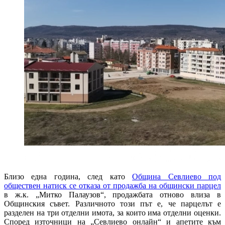
Близо една година, след като
Община Севлиево под
обществен натиск се отказа от продажба на общински парцел
в ж.к. „Митко Палаузов“, продажбата отново влиза в
Общинския съвет. Различното този път е, че парцелът е
разделен на три отделни имота, за които има отделни оценки.
Според източници на „Севлиево онлайн“ и апетите към