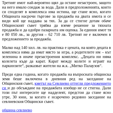
Третият имот най-вероятно щял да остане незастроен, защото
на него имало сондаж за вода. Дали в предположенията, които
си споделят в комплекса има истина, ще стане ясно, когато
Общината насрочи търгове за продажба на двата имота и се
види кой ще наддава за тях. За да се стигне дотам обаче
Общинският съвет трябва да вземе решение за тяхната
продажба и да одобри пазарната им оценка. За единия имот тя
е 80 050 лв., за другия – 62 710 лв. Третият не е включен в
предложението за продажба.
Малко над 140 хил. лв. на практика е цената, на която децата в
комплекса няма да имат място за игра, а родителите им – кът
зеленина в иначе презастроения комплекс. „Децата ни няма
колелета къде да карат. Карат между колите и играят на
паркинзите“, разказват жители на ж.к. „Митко Палаузов“.
Преди една година, когато продажба на въпросната общинска
земя беше включена в дневния ред на заседание на
Общинския съвет,
кметът на Севлиево оттегли предложението
си
и до обсъждане на продажбата изобщо не се стигна. Дали
този път интересите ще надделеят, предстои да стане ясно
утре, 30 юни, за когато е нсарочено редовно заседание на
севлиевския Общински съвет.
община севлиево