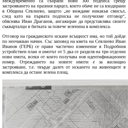
Междувременно са събрани нови 300 подписа срещу
застрояването на празния парцел, които обаче не са входирани
в Община Севлиево, защото „не виждаме никакъв смисъл,
след като на първата подписка не получихме отговор“,
обяснява Иван Драганов, ангажиран да представлява своите
съкварталци в битката за повече зеленина в комплекса.
Отговор на гражданското искане всъщност има, но той дойде
по неочакван начин. Със заповед на кмета на Севлиево Иван
Иванов (ГЕРБ) се прави частично изменение в Подробния
устройствен план и имотът от 5 дка се разделя на три отделни
нови имота, всеки от които получава нов идентификационен
номер. Отреждането на новите имоти е за жилищно
застрояване, т.е. твърде далеч от искането на живеещите в
комплекса да остане зелена площ.