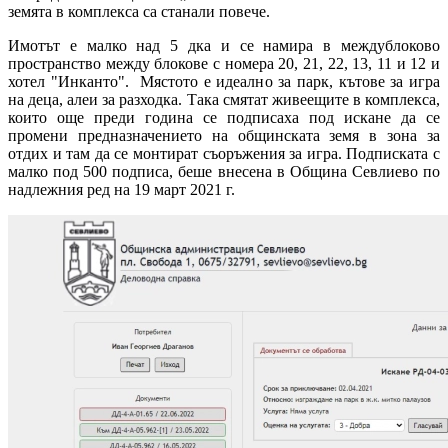
земята в комплекса са станали повече.
Имотът е малко над 5 дка и се намира в междублоково
пространство между блокове с номера 20, 21, 22, 13, 11 и 12 и
хотел "Инканто". Мястото е идеално за парк, кътове за игра
на деца, алеи за разходка. Така смятат живеещите в комплекса,
които още преди година се подписаха под искане да се
промени предназначението на общинската земя в зона за
отдих и там да се монтират съоръжения за игра. Подписката с
малко под 500 подписа, беше внесена в Община Севлиево по
надлежния ред на 19 март 2021 г.