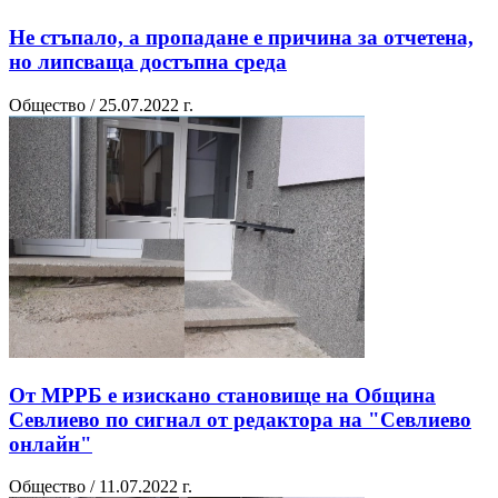
Не стъпало, а пропадане е причина за отчетена,
но липсваща достъпна среда
Общество / 25.07.2022 г.
От МРРБ е изискано становище на Община
Севлиево по сигнал от редактора на "Севлиево
онлайн"
Общество / 11.07.2022 г.