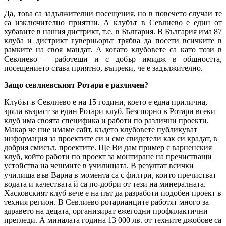
Да, това са задължителни посещения, но в повечето случаи те
са изключително приятни. А клубът в Севлиево е един от
хубавите в нашия дистрикт, т.е. в България. В България има 87
клуба и дистрикт гуверньорът трябва да посети всичките в
рамките на своя мандат. А когато клубовете са като този в
Севлиево – работещи и с добър имидж в общността,
посещението става приятно, въпреки, че е задължително.
Защо севлиевският Ротари е различен?
Клубът в Севлиево е на 15 години, което е една прилична,
зряла възраст за един Ротари клуб. Безспорно в Ротари всеки
клуб има своята специфика и работи по различни проекти.
Макар че ние имаме сайт, където клубовете публикуват
информация за проектите си и сме свидетели как си крадат, в
добрия смисъл, проектите. Ще Ви дам пример с варненския
клуб, който работи по проект за монтиране на пречистващи
устойства на чешмите в училищата. В резултат всички
училища във Варна в момента са с филтри, които пречистват
водата и качествата й са по-добри от тези на минералната.
Хасковският клуб вече е на път да разработи подобен проект в
техния регион. В Севлиево ротарианците работят много за
здравето на децата, организират ежегодни профилактични
прегледи. А миналата година 13 000 лв. от техните джобове са