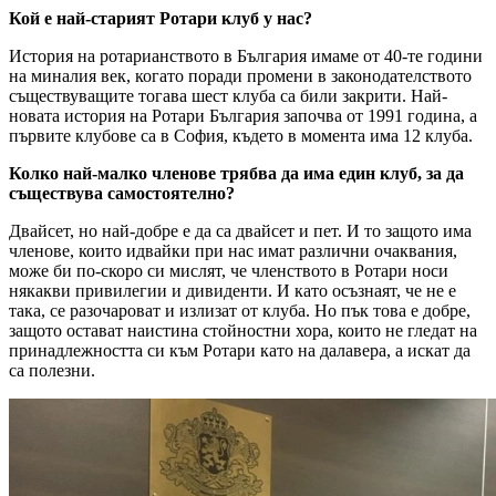
Кой е най-старият Ротари клуб у нас?
История на ротарианството в България имаме от 40-те години
на миналия век, когато поради промени в законодателството
съществуващите тогава шест клуба са били закрити. Най-
новата история на Ротари България започва от 1991 година, а
първите клубове са в София, където в момента има 12 клуба.
Колко най-малко членове трябва да има един клуб, за да
съществува самостоятелно?
Двайсет, но най-добре е да са двайсет и пет. И то защото има
членове, които идвайки при нас имат различни очаквания,
може би по-скоро си мислят, че членството в Ротари носи
някакви привилегии и дивиденти. И като осъзнаят, че не е
така, се разочароват и излизат от клуба. Но пък това е добре,
защото остават наистина стойностни хора, които не гледат на
принадлежността си към Ротари като на далавера, а искат да
са полезни.