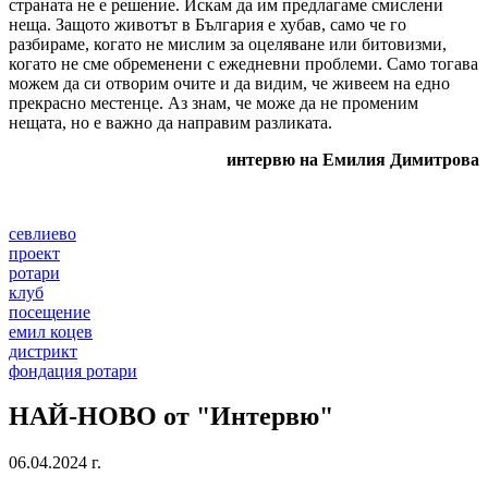
страната не е решение. Искам да им предлагаме смислени
неща. Защото животът в България е хубав, само че го
разбираме, когато не мислим за оцеляване или битовизми,
когато не сме обременени с ежедневни проблеми. Само тогава
можем да си отворим очите и да видим, че живеем на едно
прекрасно местенце. Аз знам, че може да не променим
нещата, но е важно да направим разликата.
интервю на Емилия Димитрова
севлиево
проект
ротари
клуб
посещение
емил коцев
дистрикт
фондация ротари
НАЙ-НОВО от "Интервю"
06.04.2024 г.