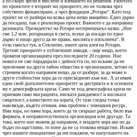
а по-скоро зрели в мислене и вземането на решения. Работата
по проектите е вторият ни приоритет, но не толкова чрез
собствено финансиране, а чрез фондация „Ротари“. Като под
проект не се разбира на всяка цена нещо мащабно. Едно дърво
да посадиш, пак е реализиран проект. Важното е да направиш
разликата. Президентът на Ротари интернешънъл казва: „Ние
сме 1,2 млн. ротарианци в света, всеки да посади по едно
дърво и нищо друго да не прави, мисията е изпълнена“. В
този смисъл тук, в Севлиево, имате цяла алея на Ротари.
Третият приоритет е публичният имидж – още нещо, което
променя организацията през последните 20 години. Ние
никога не сме парадирали с дейността си, но искаме да не
приличаме на други тайни общества и организации, затова се
стремим когато направим нещо, да се разбере, за да може и
други стойностни хора да се присъединят към нас. А аз имам
един свой допълнителен приоритет за дистрикта и в основата
му е демографската криза. Само че под демографска криза не
приемам само миграцията, ниската раждаемост и високата
смъртност, а качеството на хората. От тази гледна точка
навсякъде, където отивам, има проблем с човешкия ресурс.
Има хора, но няма хора, които да ти свършат работа, било във
фирмата, в неправителствената организация или другаде. Та
това, което ние можем да направим, е младите хора ако не да
бъдат по-щастливи, то поне да не са толкова нещастни. Искам
чрез нашите инициативи да им покажем, че напускането на