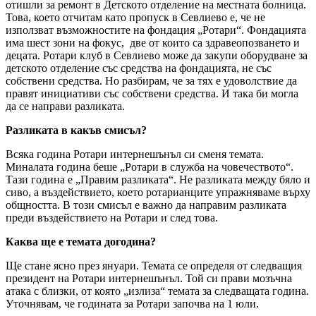
отишли за ремонт в Детското отделение на местната болница.
Това, което отчитам като пропуск в Севлиево е, че не
използват възможностите на фондация „Ротари“. Фондацията
има шест зони на фокус, две от които са здравеопозването и
децата. Ротари клуб в Севлиево може да закупи оборудване за
детското отделение със средства на фондацията, не със
собствени средства. Но разбирам, че за тях е удоволствие да
правят инициативи със собствени средства. И така би могла
да се направи разликата.
Разликата в какъв смисъл?
Всяка година Ротари интернешънъл си сменя темата.
Миналата година беше „Ротари в служба на човечеството“.
Тази година е „Правим разликата“. Не разликата между бяло и
сиво, а въздействието, което ротарианците упражняваме върху
общността. В този смисъл е важно да направим разликата
преди въздействието на Ротари и след това.
Каква ще е темата догодина?
Ще стане ясно през януари. Темата се определя от следващия
президент на Ротари интернешънъл. Той си прави мозъчна
атака с близки, от която „излиза“ темата за следващата година.
Уточнявам, че годината за Ротари започва на 1 юли.