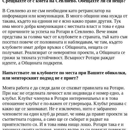
Срещнахте се с кмета на Севлиево. Обещахте ли си нещо?
В Севлиево аз не съм необходим като ретранслатор на
информация или комуникация. В много общини има нужда от
такава, където на единия не е ясно какво прави другия. Тук
има много добра комуникация с местната власт и това е една
от причините за успеха на Ротари в Севлиево. Вече имам
представа за голяма част от клубовете в страната, тъй като съм
посетил повече от половината и наблюдавам, че там, където
клубовете имат добри връзки с Общината, нещата се
получават. Реализират се невероятни проекти, а Общината се
грижи за тяхната устойчивост. Всъщност Ротари раждат
идеите, а Общината подкрепя.
Напътствате ли клубовете по места при Вашите обиколки,
или менторският подход не е приет?
Моята работа е да следя дали се спазват правилата на Ротари.
При нас не отделната личност или индивида е номер едно, а
клубът. Клубът членува в Ротари интеренешънъл и в това
отношение клубът е по-важен от гуверньора. Клубът решава с
какво ще се занимават. Не е изключено, нито е забранено
членовете на един клуб да решат, че няма да правят проекти за
съответната година, а само ще се събират и радват на
приятелството си. И в това няма нищо лошо. Ротари така е и
започнал своята история, хората вътре да си помагат помежду.