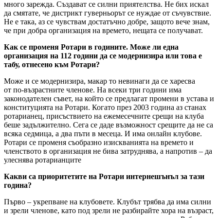
много зарежда. Създават се силни приятелства. Не бих искал
да смятате, че дистрикт гуверньорът се нуждае от съчувствие.
Не е така, аз се чувствам достатъчно добре, защото вече знам,
че при добра организация на времето, нещата се получават.
Как се променя Ротари в годините. Може ли една
организация на 112 години да се модернизира или това е
табу, отнесено към Ротари?
Може и се модернизира, макар то невинаги да се харесва
от по-възрастните членове. На всеки три години има
законодателен съвет, на който се предлагат промени в устава и
конституцията на Ротари. Когато през 2003 година аз станах
ротарианец, присъствието на ежемесечните срещи на клуба
беше задължително. Сега се даде възможност срещите да не са
всяка седмица, а два пъти в месеца. И има онлайн клубове.
Ротари се променя съобразно изискванията на времето и
членството в организация не бива затруднява, а напротив – да
улеснява ротарианците
Какви са приоритетите на Ротари интернешънъл за тази
година?
Първо – укрепване на клубовете. Клубът трябва да има силни
и зрели членове, като под зрели не разбирайте хора на възраст,