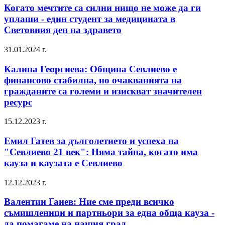
Когато мечтите са силни нищо не може да ги
уплаши - един студент за медицината в
Световния ден на здравето
31.01.2024 г.
Калина Георгиева: Община Севлиево е
финансово стабилна, но очакванията на
гражданите са големи и изискват значителен
ресурс
15.12.2023 г.
Емил Гатев за дълголетието и успеха на
"Севлиево 21 век": Няма тайна, когато има
кауза и каузата е Севлиево
12.12.2023 г.
Валентин Ганев: Ние сме преди всичко
съмишленици и партньори за една обща кауза -
да помагаме на нашия град