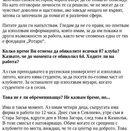
Но като отговорни личности те са решили, че не могат да се
чувстват доволни и щастливи, ако някъде нещата не вървят,
затова са започнали да помагат в различни сфери.
Питате дали ги напътствам. Гледам да не го правя, но опитвам
да използвам информацията, която имам, за да им покажа и
други възможности за работа, както вече споменах една от тях
е фондация „Ротари“.
Колко време Ви отнема да обиколите всички 87 клуба?
Казвате, че до момента се обиколил 64. Ходите ли на
работа?
Аз съм преподавател в русенския университет и използвах
лятото, когато няма студенти, за да посетя по-голяма част от
клубовете. За останалите ще използвам януари, когато
студентите са в сесия.
Това не е ли обременяващо? Не казвам бреме, но...
Има и такъв момент. Аз имам четири деца, съпругата има
фирма и работи по 12 часа. Днес съм в Севлиево, утре съм в
Стара Загора, вдруги ден в Нова Загора, след това в Казанлък.
В този смисъл е натоварващо. Обаче когато се срещнеш с
клубовете по места, виждаш, че те са център на доброто. Това