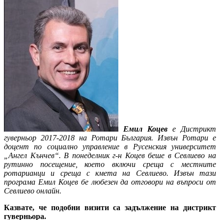
Емил Коцев
е Дистрикт
гуверньор 2017-2018 на Ротари България. Извън Ротари е
доцент по социално управление в Русенския университет
„Ангел Кънчев“. В понеделник г-н Коцев беше в Севлиево на
рутинно посещение, което включи среща с местните
ротарианци и среща с кмета на Севлиево. Извън тази
програма Емил Коцев бе любезен да отговори на въпроси от
Севлиево онлайн.
Казвате, че подобни визити са задължение на дистрикт
гуверньора.